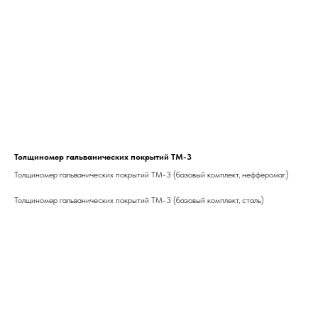
Толщиномер гальванических покрытий ТМ-3
Толщиномер гальванических покрытий ТМ-3 (базовый комплект, нефферомаг.)
Толщиномер гальванических покрытий ТМ-3 (базовый комплект, сталь)