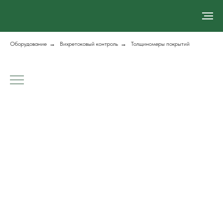
Оборудование
→
Вихретоковый контроль
→
Толщиномеры покрытий