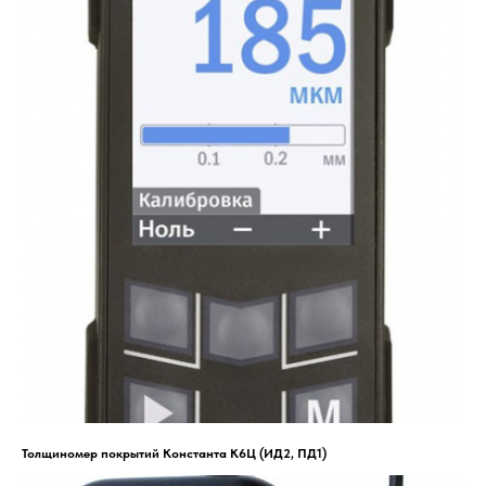
Толщиномер покрытий Константа К6Ц (ИД2, ПД1)