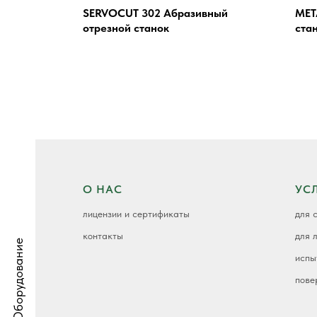
копы
SERVOCUT 302 Абразивный
MET
отрезной станок
ста
ки
е
К
О НАС
УС
лицензии и сертификаты
для 
контакты
для 
Оборудование
испы
пове