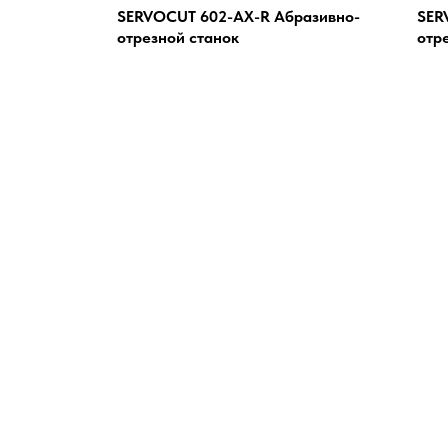
SERVOCUT 602-AX-R Абразивно-
SER
отрезной станок
отр
ОЛЬ
М
по