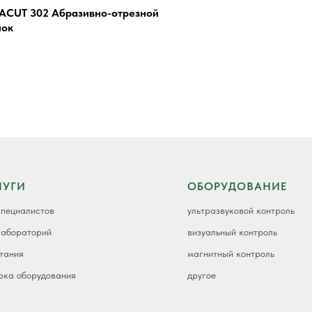
ACUT 302 Абразивно-отрезной
нок
ЛУГИ
ОБОРУДОВАНИЕ
специалистов
ультразвуковой контроль
лабораторий
визуальный контроль
тания
магнитный контроль
рка оборудования
другое