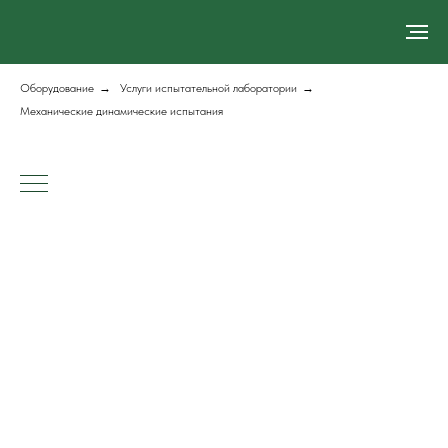
Оборудование
→
Услуги испытательной лаборатории
→
Механические динамические испытания