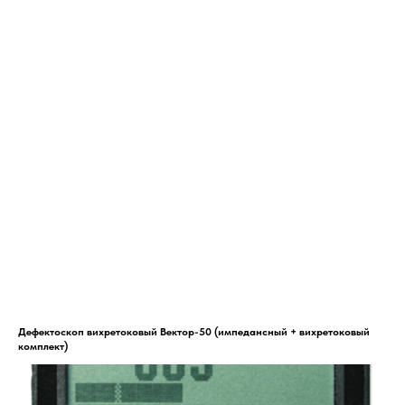
Дефектоскоп вихретоковый Вектор-50 (импедансный + вихретоковый
комплект)