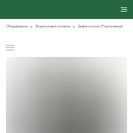
Оборудование
→
Вихретоковый контроль
→
Дефектоскопы (Портативные)