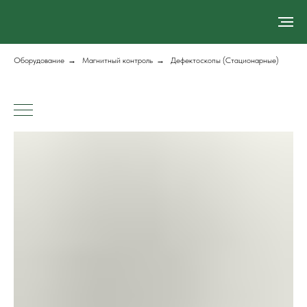
Оборудование
→
Магнитный контроль
→
Дефектоскопы (Стационарные)