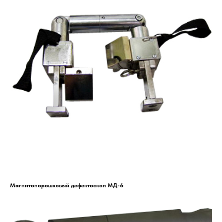
Магнитопорошковый дефектоскоп МД-6