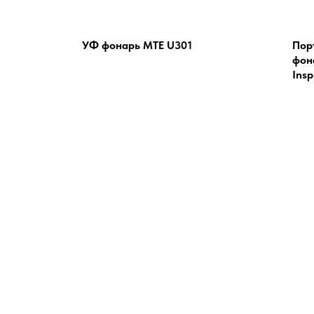
УФ фонарь MTE U301
Пор
фон
Insp