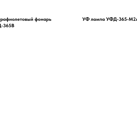
трафиолетовый фонарь
УФ лампа УФД-365-М2
-365В