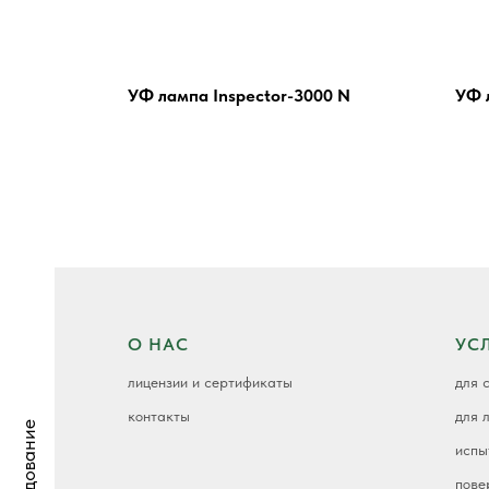
УФ лампа Inspector-3000 N
УФ 
О НАС
УС
лицензии и сертификаты
для 
контакты
для 
Оборудование
испы
пове