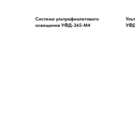
Система ультрафиолетового
Уль
освещения УФД-365-М4
УФД
К