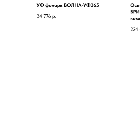
УФ фонарь ВОЛНА-УФ365
Осв
БРИ
34 776
р.
ком
224
опы)
ОЛЬ
М