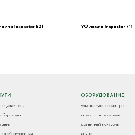
лампа Inspector 801
УФ лампа Inspector 711
ЛУГИ
ОБОРУДОВАНИЕ
специалистов
ультразвуковой контроль
лабораторий
визуальный контроль
тания
магнитный контроль
рка оборудования
другое