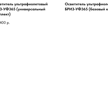
етитель ультрафиолетовый
Осветитель ультрафиол
З-УФ365 (универсальный
БРИЗ-УФ365 (базовый к
плект)
 400
р.