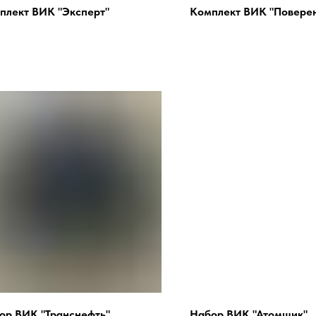
плект ВИК "Эксперт"
Комплект ВИК "Повере
ор ВИК "Транснефть"
Набор ВИК "Атомщик"