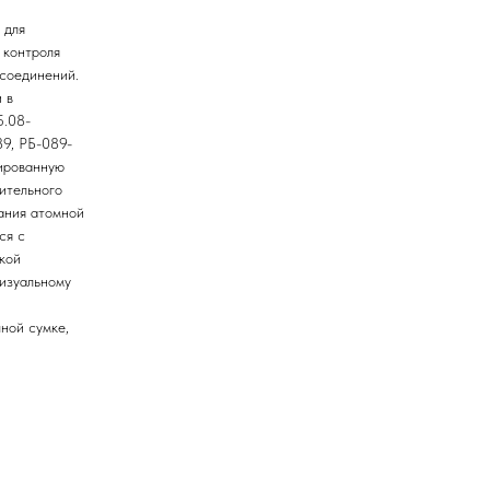
 для
 контроля
 соединений.
 в
5.08-
9, РБ-089-
ированную
ительного
вания атомной
ся с
кой
визуальному
ной сумке,
и