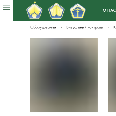
О НАС
Оборудование
Визуальный контроль
К
→
→