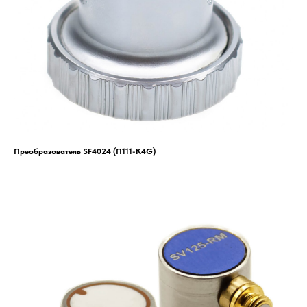
Преобразователь SF4024 (П111-K4G)