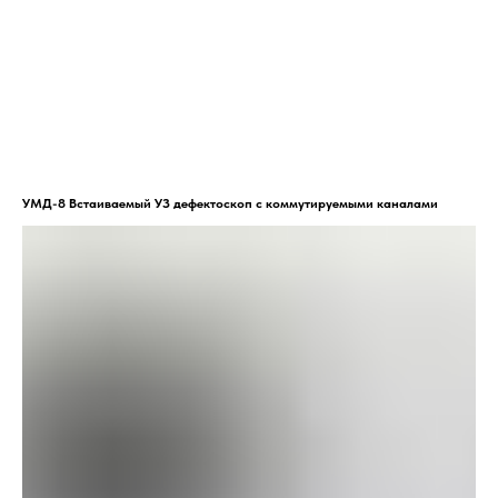
УМД-8 Встаиваемый УЗ дефектоскоп с коммутируемыми каналами