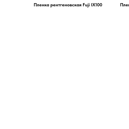
Пленка рентгеновская Fuji IX100
Плен
ОЛЬ
М