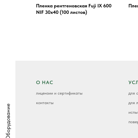
Пленка рентгеновская Fuji IX 600
Пле
NIF 30x40 (100 листов)
К
О НАС
УС
лицензии и сертификаты
для 
контакты
для 
Оборудование
испы
пове