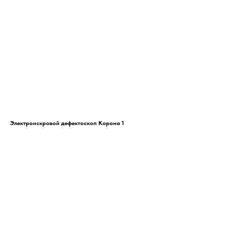
Электроискровой дефектоскоп Корона 1