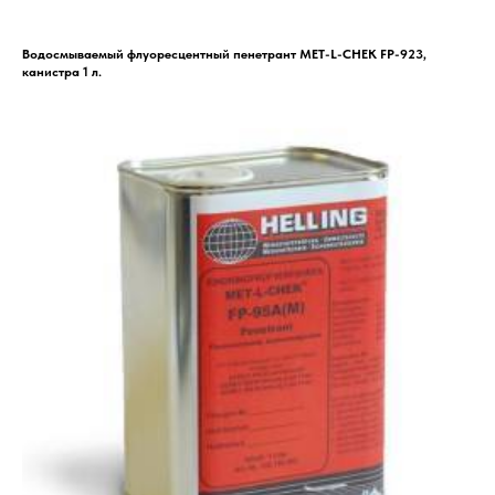
Водосмываемый флуоресцентный пенетрант MET-L-CHEK FP-923,
канистра 1 л.