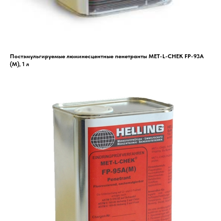
Постэмульгируемые люминесцентные пенетранты MET-L-CHEK FP-93A
(M), 1 л