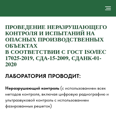
ПРОВЕДЕНИЕ НЕРАЗРУШАЮЩЕГО
КОНТРОЛЯ И ИСПЫТАНИЙ НА
ОПАСНЫХ ПРОИЗВОДСТВЕННЫХ
ОБЪЕКТАХ
В СООТВЕТСТВИИ С ГОСТ ISO/IEC
17025-2019, СДА-15-2009, СДАНК-01-
2020
ЛАБОРАТОРИЯ ПРОВОДИТ:
Неразрушающий контроль
(с использованием всех
методов контроля, включая цифровую радиографию и
ультразвуковой контроль с использованием
фазированных решеток)
Механические испытания
Статические испытания для определения
прочностных характеристик металлов
(испытательное усилие до 100 тонн)
Определение ударной вязкости металлов при
комнатной/пониженной температуре (до -80
°
С и
в жидком азоте -196
°
С)
Измерения твердости металлов и сплавов (все