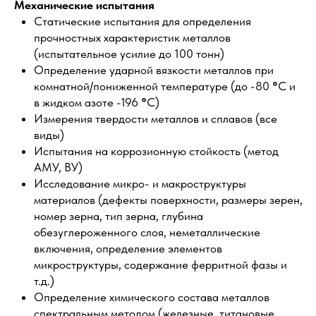
виды)
Испытания на коррозионную стойкость (метод
АМУ, ВУ)
Исследование микро- и макроструктуры
материалов (дефекты поверхности, размеры зерен,
номер зерна, тип зерна, глубина
обезуглероженного слоя, неметаллические
включения, определение элементов
микроструктуры, содержание ферритной фазы и
т.д.)
Определение химического состава металлов
спектральным методом (железные, титановые,
медные, никелевые и алюминиевые сплавы)
Испытания на изгиб металлов от 4-х до 30-ти мм
до параллельности сторон (в зависимости от
нормативных документов)
Проведение технологических испытаний на
сплющивание и испытание труб
Испытания стройматериалов (бетонных смесей,
определение толщины и прочности лакокрасочных
покрытий)
Учебно-испытательная лаборатория разрушающих и
других видов испытаний. Свидетельство № ИЛ/
ЛРИ-02121